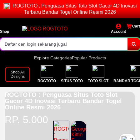
ROGTOTO : Penguasa Situs Toto Slot Gacor 4D Inovasi
Akses login cepat dan stabil.
Terbaru Bandar Togel Online Resmi 2026
Pasaran lengkap & result resmi.
Cart
Bonus menarik setiap hari!
Shop
Account
Daftar dan login sekarang juga!
Explore Categories
Popular Products
Shop All
Designs
ROGTOTO
SITUS TOTO
TOTO SLOT
BANDAR TOGE
ROGTOTO : Penguasa Situs Toto Slot
Gacor 4D Inovasi Terbaru Bandar Togel
Online Resmi 2026
RP. 5.000