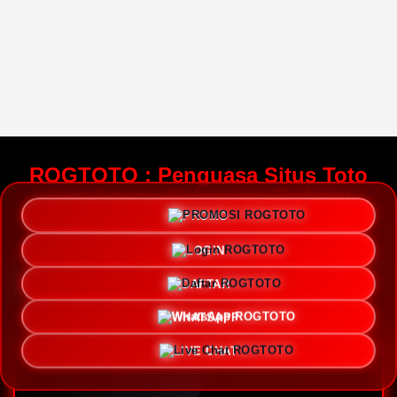
ROGTOTO : Penguasa Situs Toto
Slot Gacor 4D Inovasi Terbaru
PROMO
Bandar Togel Online Resmi 2026
LOGIN
ROGTOTO
hadir sebagai penguasa situs Toto Slot gacor
4D dengan inovasi terbaru 2026. Nikmati layanan bandar
DAFTAR
togel online resmi terpercaya dan jackpot terbesar.
WHATSAPP
LIVE CHAT